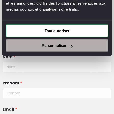
et les annonces, d'offrir des fonctionnalités relatives aux
CONTACT
médias sociaux et d'analyser notre trafic.
Tout autoriser
Vous avez un projet d’aménagement, vous
souhaitez vous renseigner sur nos produits et
services ? Contactez-nous !
Personnaliser
Nom
Prenom
Email