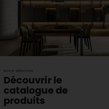
MSR-JBONET
Notre sélection
Découvrir le
Nouveau showroom privé à
Monaco
catalogue de
produits
Prendre RDV