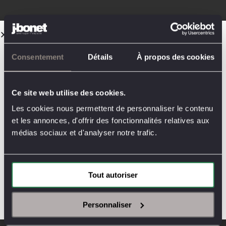
FERMETURE
50 ans de design
ESTIVALE
Télécharger notre brochure
Consentement
Détails
À propos des cookies
Chers clients,
La Boutique
Molteni&C
CLIQUEZ ICI
Nice
sera fermée du 10 au
Ce site web utilise des cookies.
16 août.
Les cookies nous permettent de personnaliser le contenu
Les showrooms de
Nice,
et les annonces, d'offrir des fonctionnalités relatives aux
Arson
et
Cannes
seront
médias sociaux et d'analyser notre trafic.
fermés du 10 au 23 août.
Toute l’équipe Jbonet vous
souhaite un très bel été.
Tout autoriser
Personnaliser