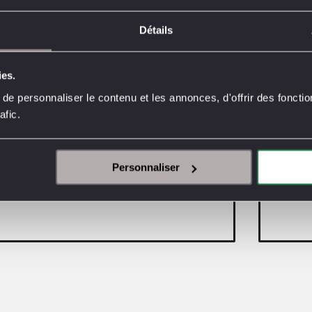
Dans les coulisses de notre
Détails
bureau d’études avec Audrey et
Sacha
ies.
e personnaliser le contenu et les annonces, d'offrir des fonctio
afic.
Personnaliser
D