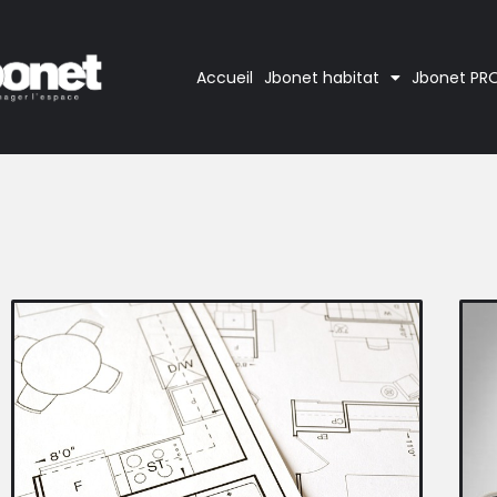
Accueil
Jbonet habitat
Jbonet PR