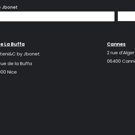
e Jbonet
e La Buffa
Cannes
2 rue d’Alger
teni&C by Jbonet
06400 Cann
rue de la Buffa
00 Nice