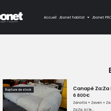
Accueil
Jbonet habitat
Jbonet PR
Canapé Za:Za 
Rupture de stock
6 800
€
Zanotta + Zaven = Za
Za:Za, ici le...