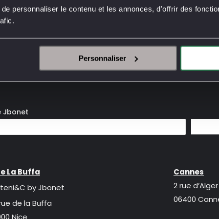
e personnaliser le contenu et les annonces, d'offrir des fonctio
afic.
Personnaliser
e Jbonet
e La Buffa
Cannes
2 rue d’Alger
teni&C by Jbonet
06400 Cann
rue de la Buffa
00 Nice