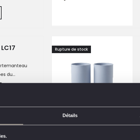
 LC17
Rupture de stock
portemanteau
es du...
Détails
1
2
3
4
5
6
7
→
ies.