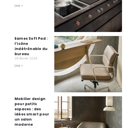
Lire »
Eames Soft Pad :
l’icône
indétrônable du
bureau
26 février 2026
Lire »
Mobilier design
pour petits
espaces : des
idées smart pour
un salon
moderne