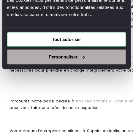
De nos jours, les bureaux d’entreprise ne se limitent plus à
Les cookies nous permettent de personnaliser le contenu
de tables de travail individuelles pour les membres de l’
et les annonces, d'offrir des fonctionnalités relatives aux
de détente, de salles de jeux, de cuisines d’entreprise sur m
médias sociaux et d'analyser notre trafic.
travail. Par exemple, dans la salle de pause, un mobilier spé
dans un lieu professionnel
: canapés, poufs, tables basses
Tout autoriser
Personnaliser
Jbonet Pro vous offre un
service clé en main
grâce à son 
l’architecte ou les ébénistes qui conçoivent des cuisines d
nécessaires pour prendre en charge intégralement votre pr
Parcourez notre page dédiée à
nos réalisations à Sophia An
pour vous faire une idée de notre expertise.
Vos bureaux d’entreprise se situent à Sophia-Antipolis, au s