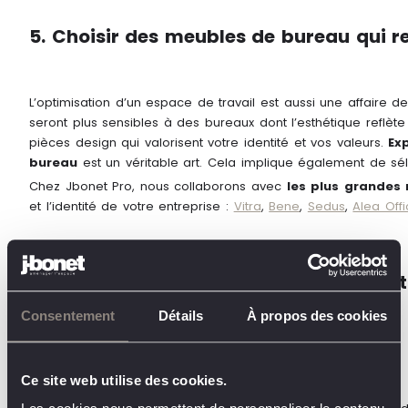
5. Choisir des meubles de bureau qui 
L’optimisation d’un espace de travail est aussi une affaire 
seront plus sensibles à des bureaux dont l’esthétique reflèt
pièces design qui valorisent votre identité et vos valeurs.
Ex
bureau
est un véritable art. Cela implique également de sél
Chez Jbonet Pro, nous collaborons avec
les plus grandes
et l’identité de votre entreprise :
Vitra
,
Bene
,
Sedus
,
Alea Off
6. Privilégier un projet d’aménagement
Consentement
Détails
À propos des cookies
Ce site web utilise des cookies.