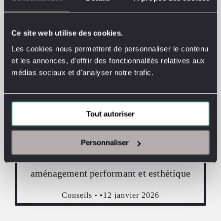
Ce site web utilise des cookies.
Les cookies nous permettent de personnaliser le contenu
Comment la bonne cloison de bureau libère
et les annonces, d'offrir des fonctionnalités relatives aux
médias sociaux et d'analyser notre trafic.
vos mètres carrés
Conseils
28 janvier 2026
Tout autoriser
Personnaliser
Salle de réunion : le guide pour un
aménagement performant et esthétique
Conseils
12 janvier 2026