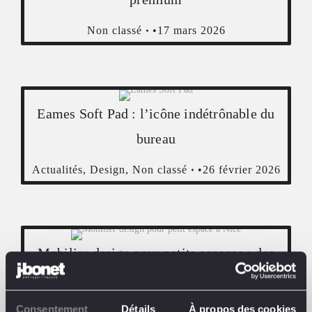
Non classé
17 mars 2026
Eames Soft Pad : l’icône indétrônable du
bureau
Actualités
,
Design
,
Non classé
26 février 2026
Mobilier design pour petits espaces : des
idées smart pour un salon moderne
Actualités
,
Conseils
,
Design
12 février 2026
Consentement
Détails
À propos des cookies